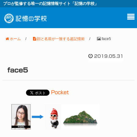
プロが監修する唯一の記憶情報サイト「記憶の学校」
ホーム
/
顔と名前が一致する超記憶術
/
face5
2019.05.31
face5
Pocket