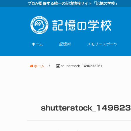
プロが監修する唯一の記憶情報サイト「記憶の学校」
ホーム
記憶術
メモリースポーツ
ホーム
/
shutterstock_1496232161
shutterstock_14962