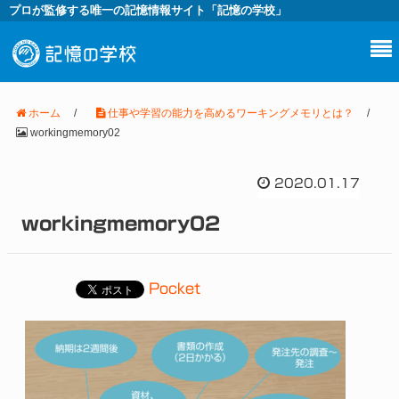
プロが監修する唯一の記憶情報サイト「記憶の学校」
ホーム
/
仕事や学習の能力を高めるワーキングメモリとは？
/
workingmemory02
2020.01.17
workingmemory02
Pocket